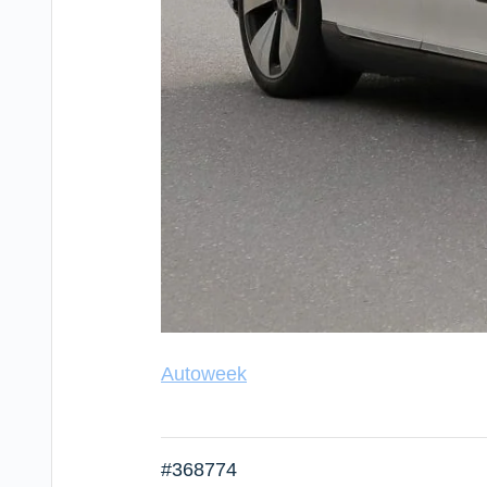
Autoweek
#368774