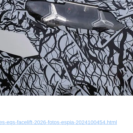
es-eqs-facelift-2026-fotos-espia-2024100454.html