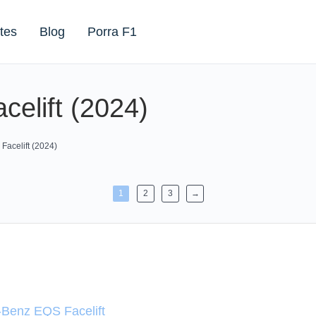
tes
Blog
Porra F1
elift (2024)
acelift (2024)
1
2
3
→
-Benz EQS Facelift