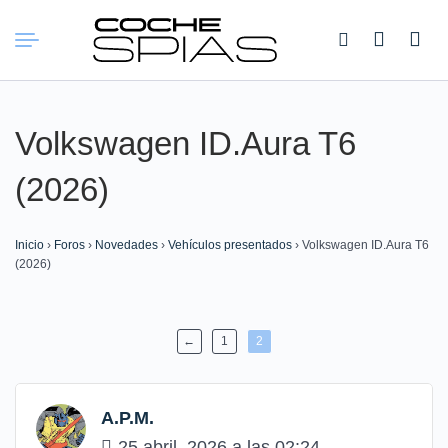
Buscar:
Volkswagen ID.Aura T6
(2026)
Inicio
›
Foros
›
Novedades
›
Vehículos presentados
›
Volkswagen ID.Aura T6
(2026)
←
1
2
A.P.M.
25 abril, 2026 a las 02:24