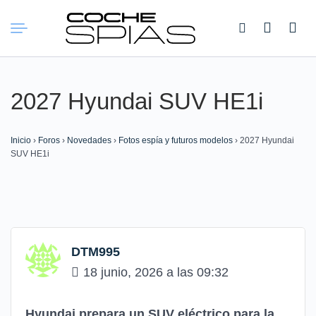
Buscar:
2027 Hyundai SUV HE1i
Inicio
›
Foros
›
Novedades
›
Fotos espía y futuros modelos
›
2027 Hyundai
SUV HE1i
DTM995
18 junio, 2026 a las 09:32
Hyundai prepara un SUV eléctrico para la