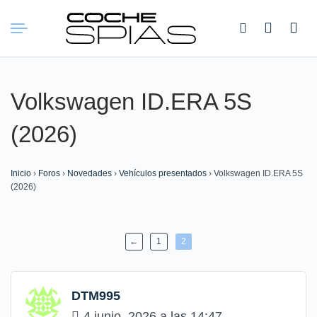
Buscar:
Volkswagen ID.ERA 5S
(2026)
Inicio
›
Foros
›
Novedades
›
Vehículos presentados
›
Volkswagen ID.ERA 5S
(2026)
←
1
2
DTM995
4 junio, 2026 a las 14:47