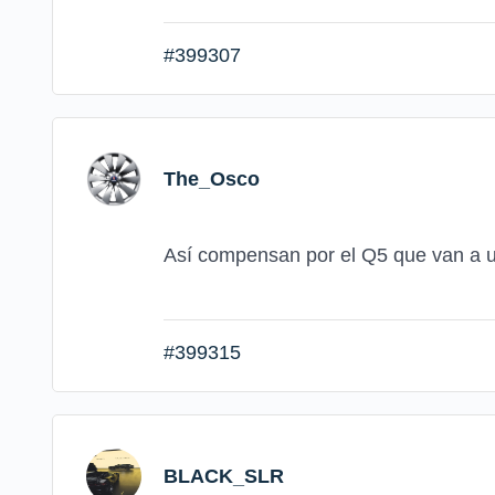
#399307
The_Osco
Así compensan por el Q5 que van a 
#399315
BLACK_SLR