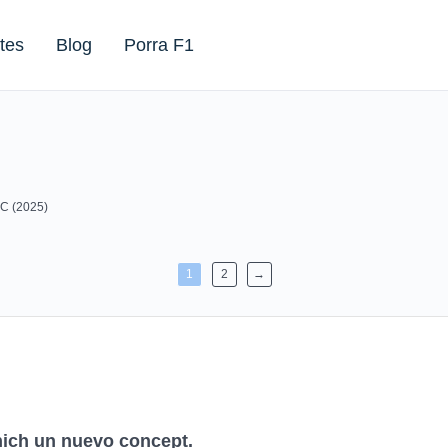
tes
Blog
Porra F1
 C (2025)
1
2
→
nich un nuevo concept.