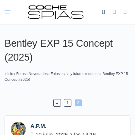
Buscar:
Bentley EXP 15 Concept
(2025)
Inicio
›
Foros
›
Novedades
›
Fotos espía y futuros modelos
›
Bentley EXP 15
Concept (2025)
←
1
2
A.P.M.
10 julio, 2025 a las 14:16