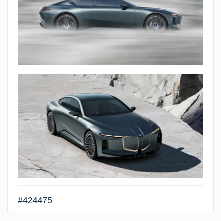
#424475