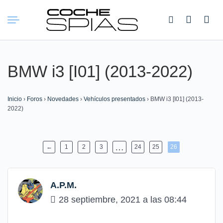
Buscar:
BMW i3 [I01] (2013-2022)
Inicio
›
Foros
›
Novedades
›
Vehículos presentados
›
BMW i3 [I01] (2013-
2022)
…
←
1
2
3
24
25
26
A.P.M.
28 septiembre, 2021 a las 08:44