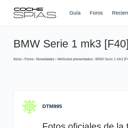
Guía
Foros
Recien
BMW Serie 1 mk3 [F40]
Buscar:
Inicio
›
Foros
›
Novedades
›
Vehículos presentados
›
BMW Serie 1 mk3 [F4
DTM995
Fotos oficiales de l