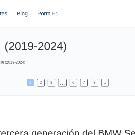
tes
Blog
Porra F1
 (2019-2024)
0] (2019-2024)
…
1
2
3
6
7
8
→
a tercera generación del BMW Se