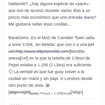
hablando? ¿hay alguna especie de «pack»
que nos de acceso durante varios días a un
precio más económico que una entrada diaria?
Me gustaría saber esas cosillas…
Baratísimo. En el McD de Camden Town salía
a unos 3.50€, sin bebida; que con ir a una
[url
url=http://www.99pstoresltd.com/]
tiendita
anexa
[/url]
en la que la botella de 2 litros de
Pepsi estaba a 1.15€ (1 Libra) era suficiente.
🙂
La verdad es que fue guay volver a la
ciudad sin mami y sin papi, vi Londres desde
otro punto de vista.
😀
[align=right]
[/align]
[sub]
1 Pound = 1.15€
[/sub]