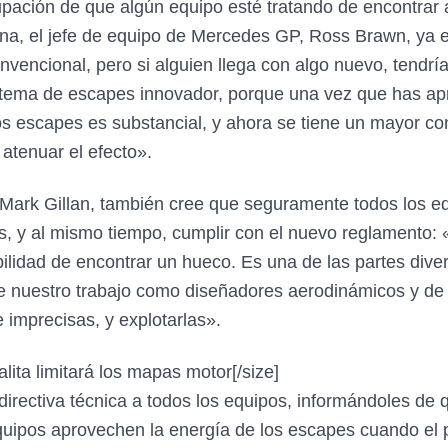
upación de que algún equipo esté tratando de encontrar 
a, el jefe de equipo de Mercedes GP, Ross Brawn, ya e
nvencional, pero si alguien llega con algo nuevo, tendrí
stema de escapes innovador, porque una vez que has ap
 los escapes es substancial, y ahora se tiene un mayor c
atenuar el efecto».
s, Mark Gillan, también cree que seguramente todos los
es, y al mismo tiempo, cumplir con el nuevo reglamento
ilidad de encontrar un hueco. Es una de las partes dive
e nuestro trabajo como diseñadores aerodinámicos y de 
imprecisas, y explotarlas».
alita limitará los mapas motor
[/size]
directiva técnica a todos los equipos, informándoles de 
quipos aprovechen la energía de los escapes cuando el p