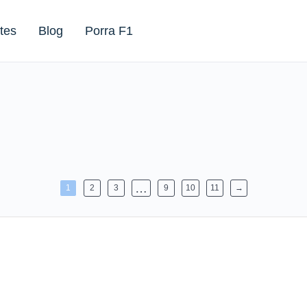
tes
Blog
Porra F1
…
1
2
3
9
10
11
→