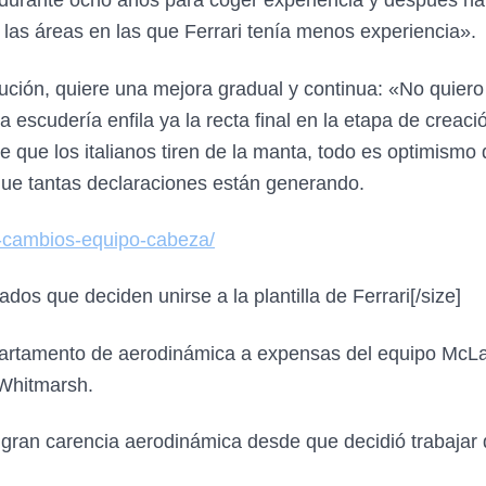
a durante ocho años para coger experiencia y después h
las áreas en las que Ferrari tenía menos experiencia».
volución, quiere una mejora gradual y continua: «No quier
escudería enfila ya la recta final en la etapa de creac
 que los italianos tiren de la manta, todo es optimismo
que tantas declaraciones están generando.
i-cambios-equipo-cabeza/
os que deciden unirse a la plantilla de Ferrari
[/size]
epartamento de aerodinámica a expensas del equipo McLa
 Whitmarsh.
a gran carencia aerodinámica desde que decidió trabajar 