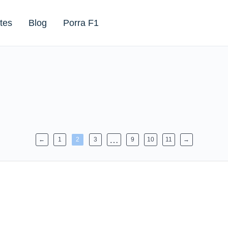
tes
Blog
Porra F1
…
←
1
2
3
9
10
11
→