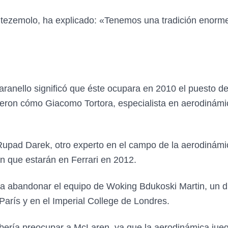
ntezemolo, ha explicado: «Tenemos una tradición enorm
ranello significó que éste ocupara en 2010 el puesto de
eron cómo Giacomo Tortora, especialista en aerodinámi
 Rupad Darek, otro experto en el campo de la aerodinám
n que estarán en Ferrari en 2012.
 abandonar el equipo de Woking Bdukoski Martin, un di
París y en el Imperial College de Londres.
bería preocupar a McLaren, ya que la aerodinámica jueg