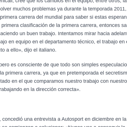
icali, cree que los cambios en el equipo, entre otros, l
esolver muchos problemas ya durante la temporada 2011,
 primera carrera del mundial para saber si estas esperan
rimera clasificación de la primera carrera, entonces s
ciendo un buen trabajo. Intentamos mirar hacia adelant
bajo en equipo en el departamento técnico, el trabajo en
a ello», dijo el italiano.
ero es consciente de que todo son simples especulacion
la primera carrera, ya que en pretemporada el secretismo
ado en el que comparamos nuestro trabajo con nuestros p
rabajando en la dirección correcta».
ry, concedió una entrevista a Autosport en diciembre en 