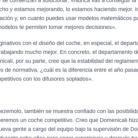
e se comienzan a solucionar: «Nunca vas a conseguir la 
ho y estamos mejorando, lo estamos haciendo mejor. In
elación y, en cuanto puedes usar modelos matemáticos p
modelos te permiten tomar mejores decisiones».
inativos con el diseño del coche, en especial, el depar
 trabajando mucho mejor. En concreto, el departamento 
cali, por su parte, cree que la estabilidad del reglame
s de normativa, ¿cuál es la diferencia entre el año pasa
etitivos con los difusores soplados».
tezemolo, también se muestra confiado con las posibilida
eremos un coche competitivo. Creo que Domenicali hizo 
eva gente a cargo del equipo bajo la supervisión de Do