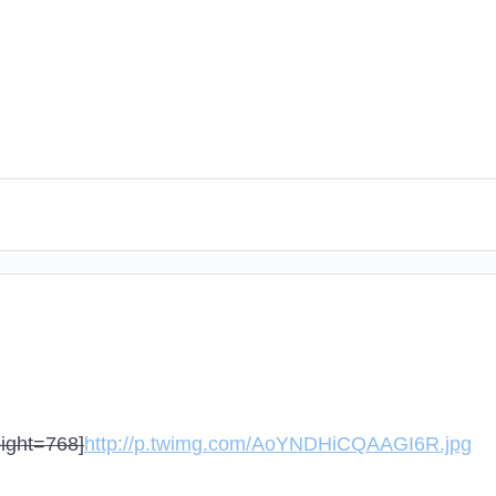
ight=768]
http://p.twimg.com/AoYNDHiCQAAGI6R.jpg