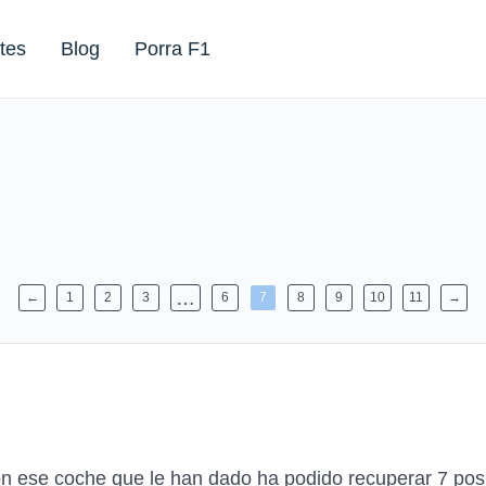
tes
Blog
Porra F1
…
←
1
2
3
6
7
8
9
10
11
→
on ese coche que le han dado ha podido recuperar 7 po