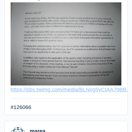
https://pbs.twimg.com/media/BLNog5yCIAA70BB.j
#126066
marea