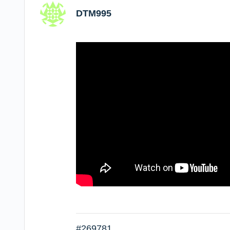
DTM995
#269781