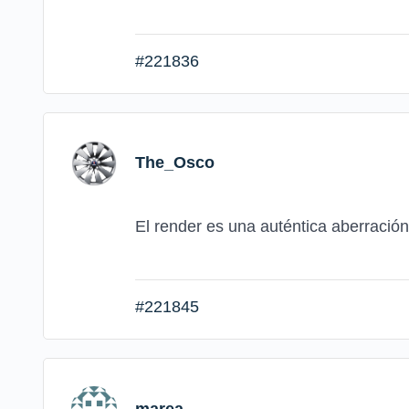
#221836
The_Osco
El render es una auténtica aberración
#221845
marea