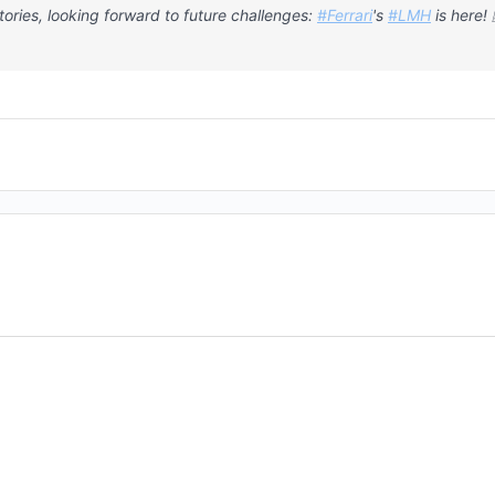
ctories, looking forward to future challenges:
#Ferrari
's
#LMH
is here! 