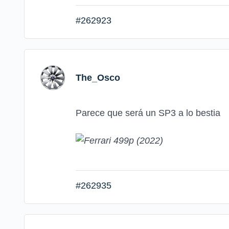
#262923
The_Osco
Parece que será un SP3 a lo bestia
#262935