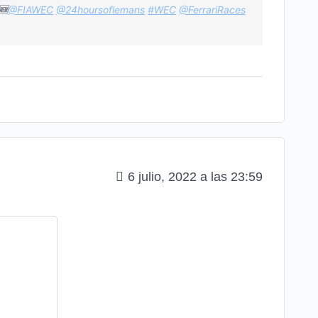
🆕
@FIAWEC
@24hoursoflemans
#WEC
@FerrariRaces
6 julio, 2022 a las 23:59