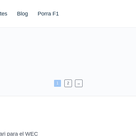
tes
Blog
Porra F1
1
2
→
ari para el WEC