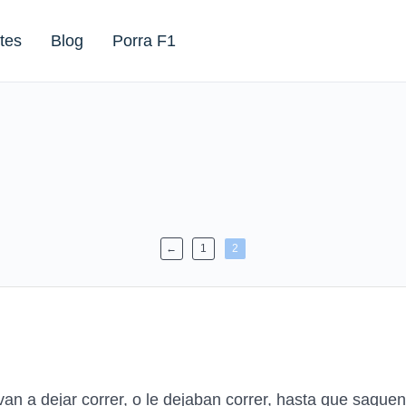
tes
Blog
Porra F1
←
1
2
van a dejar correr, o le dejaban correr, hasta que saquen