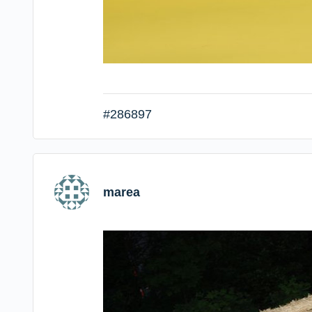
#286897
marea