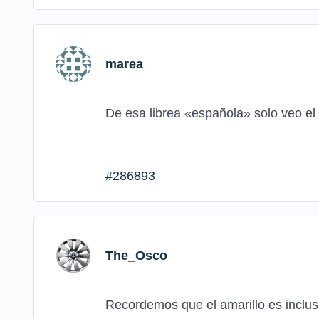
marea
De esa librea «española» solo veo el
#286893
The_Osco
Recordemos que el amarillo es incluso 