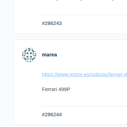
#286243
marea
https://www.motor.es/noticias/ferrar
Ferrari 499P
#286244