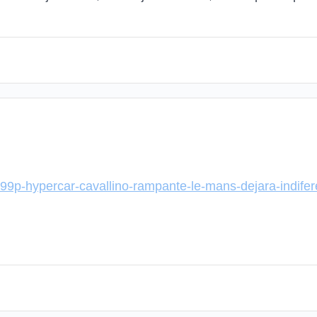
i-499p-hypercar-cavallino-rampante-le-mans-dejara-indif