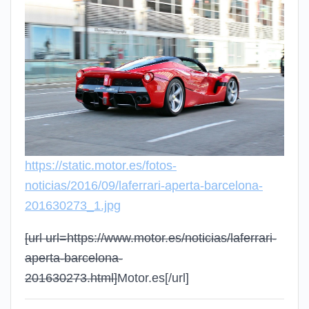
https://static.motor.es/fotos-
noticias/2016/09/laferrari-aperta-barcelona-
201630273_1.jpg
[url url=https://www.motor.es/noticias/laferrari-
aperta-barcelona-
201630273.html]
Motor.es
[/url]