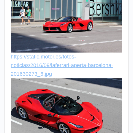
https://static.motor.es/fotos-
noticias/2016/09/laferrari-aperta-barcelona-
201630273_6.jpg