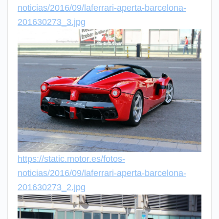
noticias/2016/09/laferrari-aperta-barcelona-
201630273_3.jpg
https://static.motor.es/fotos-
noticias/2016/09/laferrari-aperta-barcelona-
201630273_2.jpg