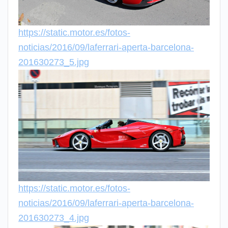
https://static.motor.es/fotos-
noticias/2016/09/laferrari-aperta-barcelona-
201630273_5.jpg
https://static.motor.es/fotos-
noticias/2016/09/laferrari-aperta-barcelona-
201630273_4.jpg