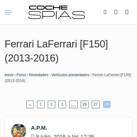
Buscar:
Ferrari LaFerrari [F150]
(2013-2016)
Inicio
›
Foros
›
Novedades
›
Vehículos presentados
›
Ferrari LaFerrari [F150]
(2013-2016)
…
←
1
2
3
26
27
28
A.P.M.
8 julio, 2016 a las 17:35