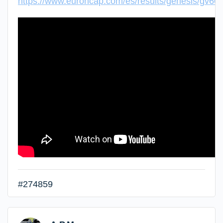
https://www.euroncap.com/es/results/genesis/gv60
#274859