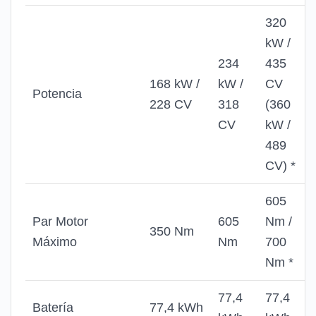
320
kW /
234
435
168 kW /
kW /
CV
Potencia
228 CV
318
(360
CV
kW /
489
CV) *
605
Par Motor
605
Nm /
350 Nm
Máximo
Nm
700
Nm *
77,4
77,4
Batería
77,4 kWh