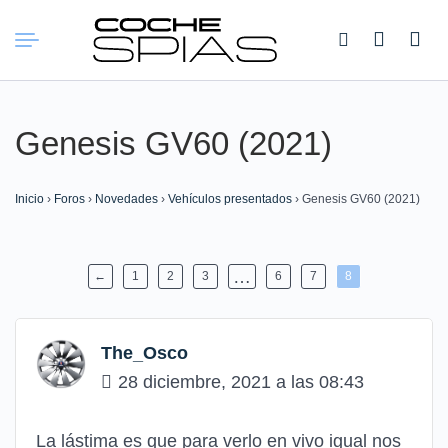
Buscar:
Genesis GV60 (2021)
Inicio
›
Foros
›
Novedades
›
Vehículos presentados
›
Genesis GV60 (2021)
…
←
1
2
3
6
7
8
The_Osco
28 diciembre, 2021 a las 08:43
La lástima es que para verlo en vivo igual nos