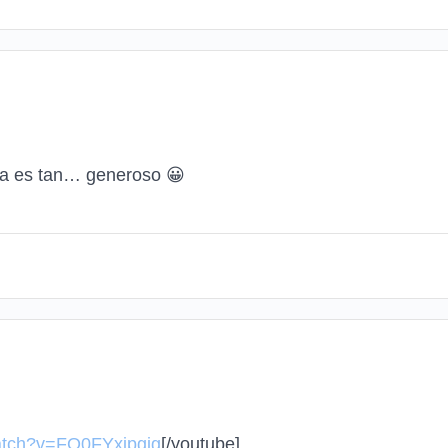
illa es tan… generoso
😀
atch?v=FO0FYxipgig
[/youtube]