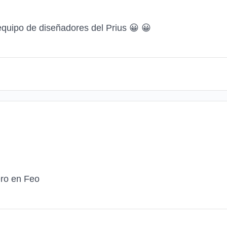
 equipo de diseñadores del Prius
😀
😀
ero en Feo