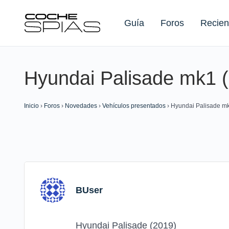
Guía
Foros
Recien
Hyundai Palisade mk1 
Buscar:
Inicio
›
Foros
›
Novedades
›
Vehículos presentados
›
Hyundai Palisade m
BUser
Hyundai Palisade (2019)