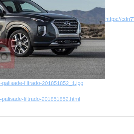
https://cdn7
-palisade-filtrado-201851852_1.jpg
i-palisade-filtrado-201851852.html