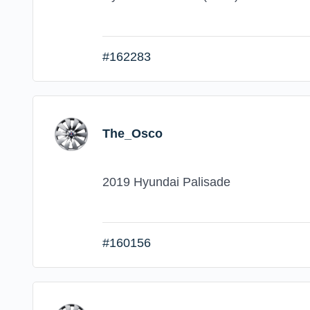
#162283
The_Osco
2019 Hyundai Palisade
#160156