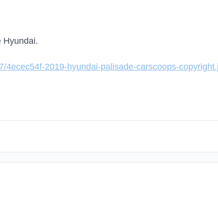
e Hyundai.
7/4ecec54f-2019-hyundai-palisade-carscoops-copyright.