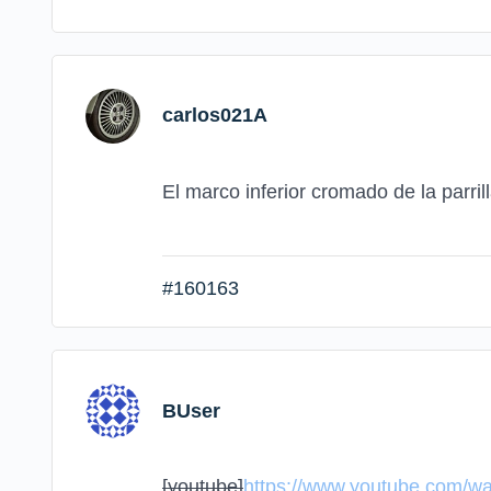
carlos021A
El marco inferior cromado de la parr
#160163
BUser
[youtube]
https://www.youtube.com/w