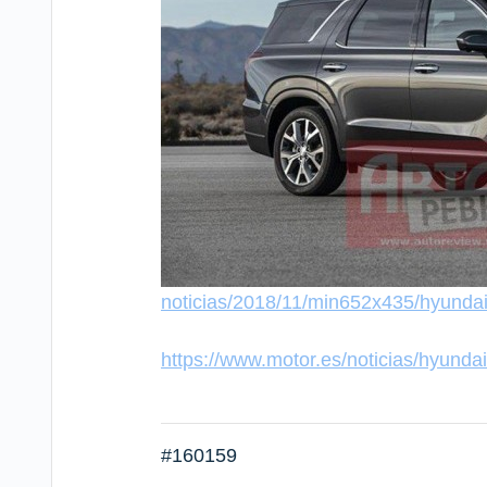
noticias/2018/11/min652x435/hyundai
https://www.motor.es/noticias/hyunda
#160159