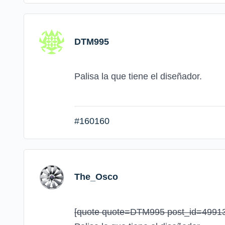
DTM995
Palisa la que tiene el diseñador.
#160160
The_Osco
[quote quote=DTM995 post_id=4991