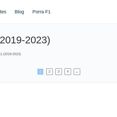
tes
Blog
Porra F1
(2019-2023)
k1 (2019-2023)
1
2
3
4
→