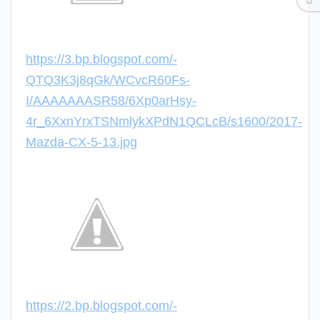
https://3.bp.blogspot.com/-
QTQ3K3j8qGk/WCvcR60Fs-
I/AAAAAAASR58/6Xp0arHsy-
4r_6XxnYrxTSNmlykXPdN1QCLcB/s1600/2017-
Mazda-CX-5-13.jpg
https://2.bp.blogspot.com/-