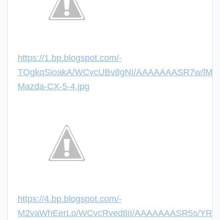
https://1.bp.blogspot.com/-
TOgkqSioakA/WCvcUBv8gNI/AAAAAAASR7w/lMaq
Mazda-CX-5-4.jpg
https://4.bp.blogspot.com/-
M2vaWhEerLo/WCvcRved8iI/AAAAAAASR5s/YRO