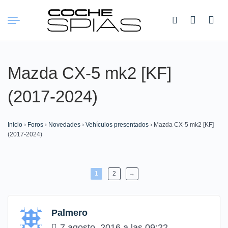
Buscar:
Mazda CX-5 mk2 [KF]
(2017-2024)
Inicio
›
Foros
›
Novedades
›
Vehículos presentados
›
Mazda CX-5 mk2 [KF]
(2017-2024)
1
2
→
Palmero
7 agosto, 2016 a las 09:22