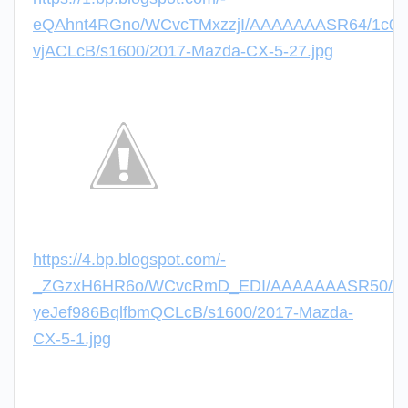
eQAhnt4RGno/WCvcTMxzzjI/AAAAAAASR64/1c0M
vjACLcB/s1600/2017-Mazda-CX-5-27.jpg
https://4.bp.blogspot.com/-
_ZGzxH6HR6o/WCvcRmD_EDI/AAAAAAASR50/8
yeJef986BqlfbmQCLcB/s1600/2017-Mazda-
CX-5-1.jpg