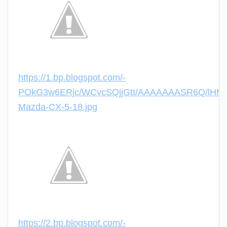
https://1.bp.blogspot.com/-
POkG3w6ERjc/WCvcSQjjGtI/AAAAAAASR6Q/lHMdd
Mazda-CX-5-18.jpg
https://2.bp.blogspot.com/-