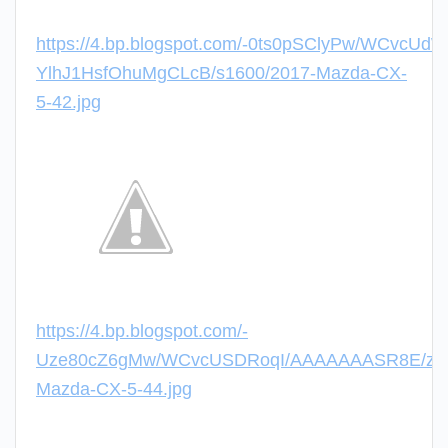
https://4.bp.blogspot.com/-0ts0pSClyPw/WCvcU
YlhJ1HsfOhuMgCLcB/s1600/2017-Mazda-CX-
5-42.jpg
https://4.bp.blogspot.com/-
Uze80cZ6gMw/WCvcUSDRoqI/AAAAAAASR8E/zTA
Mazda-CX-5-44.jpg