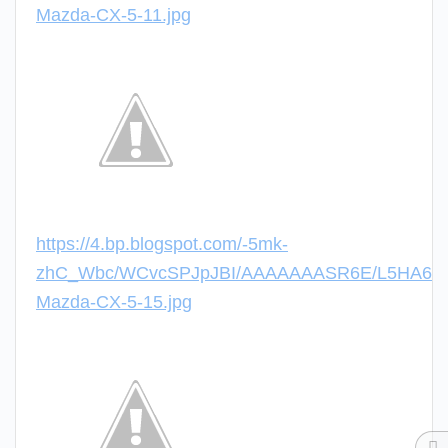
Mazda-CX-5-11.jpg
https://4.bp.blogspot.com/-5mk-
zhC_Wbc/WCvcSPJpJBI/AAAAAAASR6E/L5HA6ah
Mazda-CX-5-15.jpg