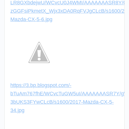
LR8GXbdejwU/WCvcU0J4WMI/AAAAAAASR8Y/CX
zGGFsiPkmetX_Wjx3xDA0RqFVJgCLcB/s1600/201
Mazda-CX-5-6.jpg
https://3.bp.blogspot.com/-
bTuAm767fhE/WCvcTuGW5uI/AAAAAAASR7Y/g
3bUKS3FYwCLcB/s1600/2017-Mazda-CX-5-
34.jpg