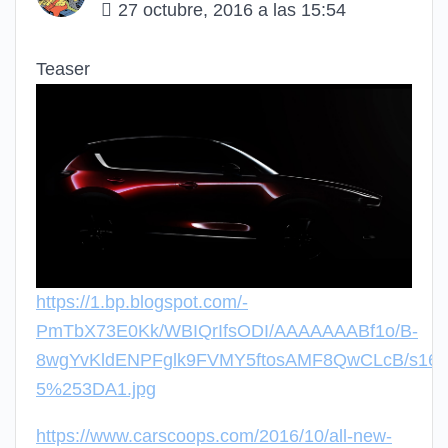
27 octubre, 2016 a las 15:54
Teaser
https://1.bp.blogspot.com/-
PmTbX73E0Kk/WBIQrIfsODI/AAAAAAABf1o/B-
8wgYvKldENPFglk9FVMY5ftosAMF8QwCLcB/s160
5%253DA1.jpg
https://www.carscoops.com/2016/10/all-new-