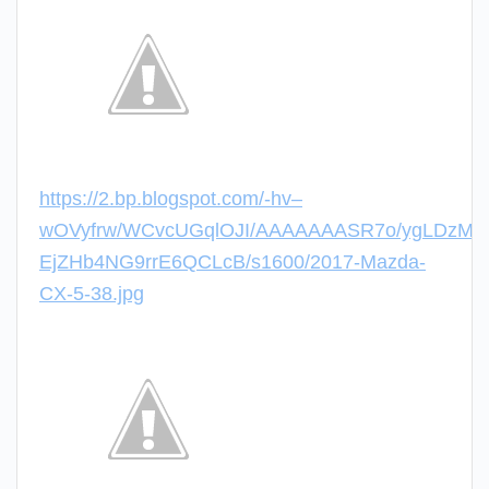
https://2.bp.blogspot.com/-hv–
wOVyfrw/WCvcUGqlOJI/AAAAAAASR7o/ygLDzM2
EjZHb4NG9rrE6QCLcB/s1600/2017-Mazda-
CX-5-38.jpg