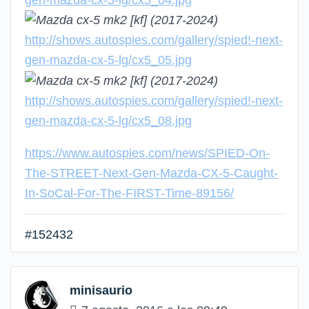
http://shows.autospies.com/gallery/spied!-next-
gen-mazda-cx-5-lg/cx5_05.jpg
http://shows.autospies.com/gallery/spied!-next-
gen-mazda-cx-5-lg/cx5_08.jpg
https://www.autospies.com/news/SPIED-On-
The-STREET-Next-Gen-Mazda-CX-5-Caught-
In-SoCal-For-The-FIRST-Time-89156/
#152432
minisaurio