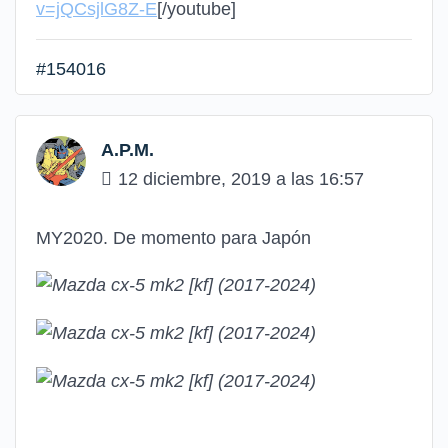
v=jQCsjlG8Z-E
[/youtube]
#154016
A.P.M.
12 diciembre, 2019 a las 16:57
MY2020. De momento para Japón