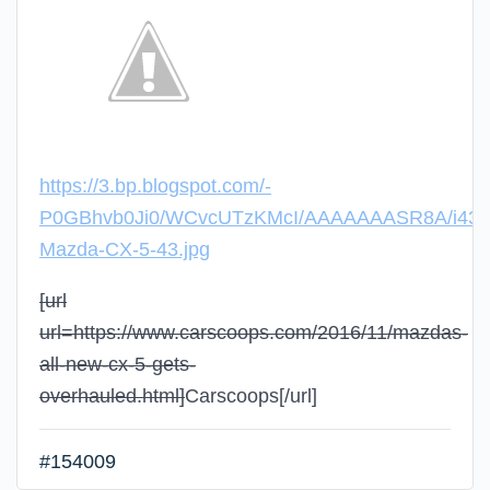
https://3.bp.blogspot.com/-
P0GBhvb0Ji0/WCvcUTzKMcI/AAAAAAASR8A/i43J
Mazda-CX-5-43.jpg
[url
url=https://www.carscoops.com/2016/11/mazdas-
all-new-cx-5-gets-
overhauled.html]
Carscoops
[/url]
#154009