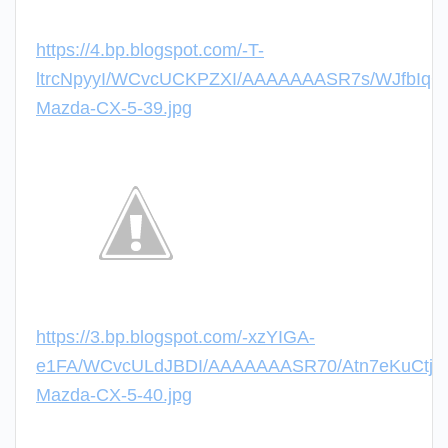
https://4.bp.blogspot.com/-T-
ltrcNpyyI/WCvcUCKPZXI/AAAAAAASR7s/WJfbIqG
Mazda-CX-5-39.jpg
https://3.bp.blogspot.com/-xzYIGA-
e1FA/WCvcULdJBDI/AAAAAAASR70/Atn7eKuCtjI7
Mazda-CX-5-40.jpg