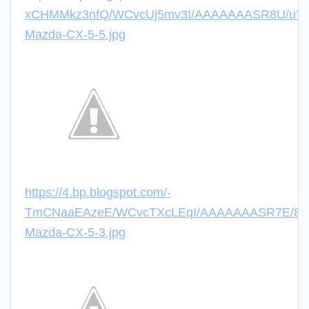
xCHMMkz3nfQ/WCvcUj5mv3I/AAAAAAASR8U/uYz
Mazda-CX-5-5.jpg
https://4.bp.blogspot.com/-
TmCNaaEAzeE/WCvcTXcLEqI/AAAAAAASR7E/8n8
Mazda-CX-5-3.jpg