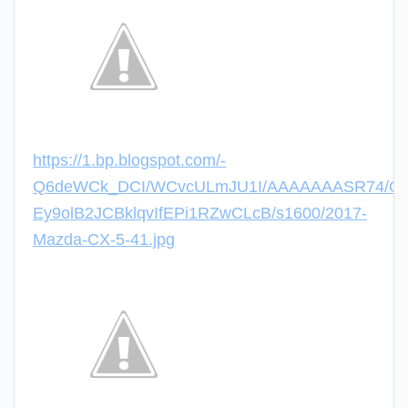
https://1.bp.blogspot.com/-
Q6deWCk_DCI/WCvcULmJU1I/AAAAAAASR74/Q
Ey9olB2JCBklqvIfEPi1RZwCLcB/s1600/2017-
Mazda-CX-5-41.jpg