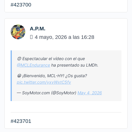
#423700
A.P.M.
4 mayo, 2026 a las 16:28
😍 Espectacular el vídeo con el que
@MCLEndurance
ha presentado su LMDh.
😁 ¡Bienvenido, MCL-HY! ¿Os gusta?
pic.twitter.com/yxvWxtC5fv
— SoyMotor.com (@SoyMotor)
May 4, 2026
#423701