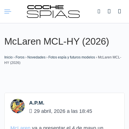
Buscar:
McLaren MCL-HY (2026)
Inicio
›
Foros
›
Novedades
›
Fotos espía y futuros modelos
›
McLaren MCL-
HY (2026)
A.P.M.
29 abril, 2026 a las 18:45
McLaren
va a presentar el 4 de mayo un