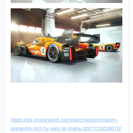
https://es.motorsport.com/wec/news/mclaren-
presenta-mcl-hy-wec-le-mans-2027/10818070/