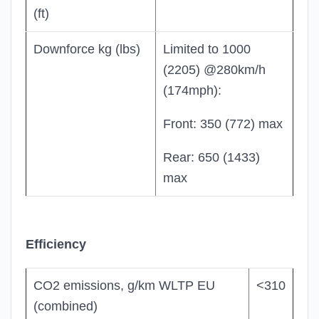
(ft)
Downforce kg (lbs)
Limited to 1000
(2205) @280km/h
(174mph):
Front: 350 (772) max
Rear: 650 (1433)
max
Efficiency
CO2 emissions, g/km WLTP EU
<310
(combined)