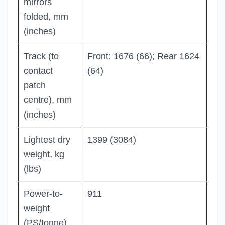
mirrors
folded, mm
(inches)
Track (to
Front: 1676 (66); Rear 1624
contact
(64)
patch
centre), mm
(inches)
Lightest dry
1399 (3084)
weight, kg
(lbs)
Power-to-
911
weight
(PS/tonne)