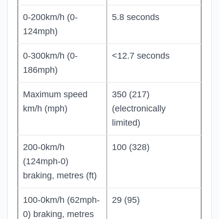
0-200km/h (0-
5.8 seconds
124mph)
0-300km/h (0-
<12.7 seconds
186mph)
Maximum speed
350 (217)
km/h (mph)
(electronically
limited)
200-0km/h
100 (328)
(124mph-0)
braking, metres (ft)
100-0km/h (62mph-
29 (95)
0) braking, metres