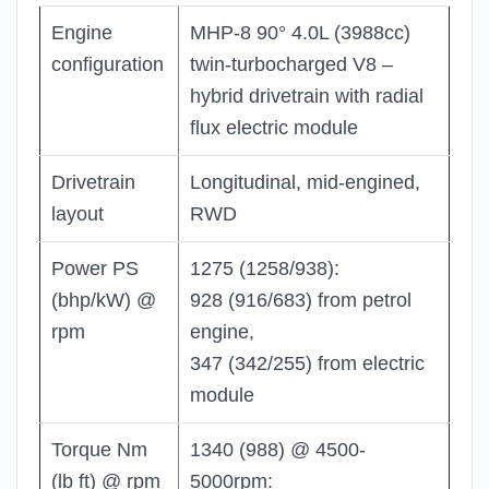
Engine
MHP-8 90° 4.0L (3988cc)
configuration
twin-turbocharged V8 –
hybrid drivetrain with radial
flux electric module
Drivetrain
Longitudinal, mid-engined,
layout
RWD
Power PS
1275 (1258/938):
(bhp/kW) @
928 (916/683) from petrol
rpm
engine,
347 (342/255) from electric
module
Torque Nm
1340 (988) @ 4500-
(lb ft) @ rpm
5000rpm: