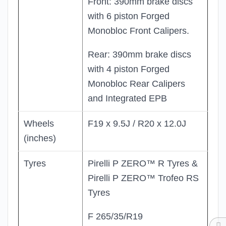
Front: 390mm brake discs
with 6 piston Forged
Monobloc Front Calipers.
Rear: 390mm brake discs
with 4 piston Forged
Monobloc Rear Calipers
and Integrated EPB
Wheels
F19 x 9.5J / R20 x 12.0J
(inches)
Tyres
Pirelli P ZERO™ R Tyres &
Pirelli P ZERO™ Trofeo RS
Tyres
F 265/35/R19