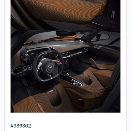
#386302