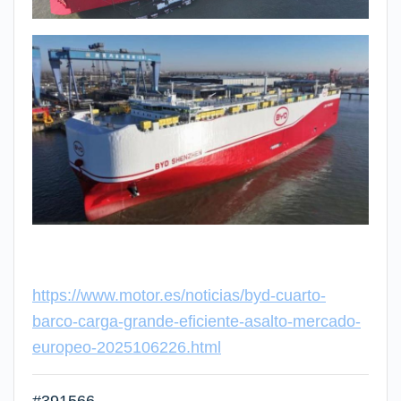
https://www.motor.es/noticias/byd-cuarto-
barco-carga-grande-eficiente-asalto-mercado-
europeo-2025106226.html
#391566