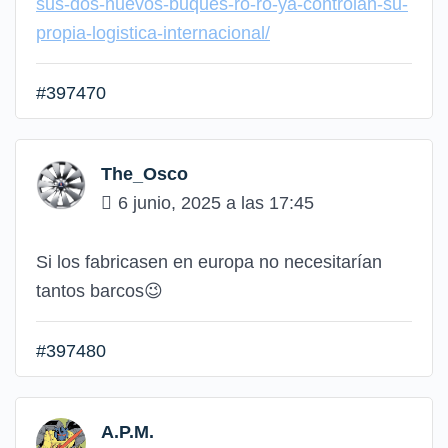
sus-dos-nuevos-buques-ro-ro-ya-controlan-su-
propia-logistica-internacional/
#397470
The_Osco
6 junio, 2025 a las 17:45
Si los fabricasen en europa no necesitarían
tantos barcos😉
#397480
A.P.M.