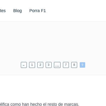
tes
Blog
Porra F1
…
←
1
2
3
7
8
9
lifica como han hecho el resto de marcas.