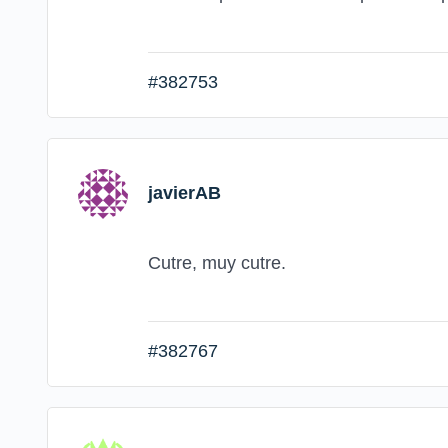
#382753
javierAB
Cutre, muy cutre.
#382767