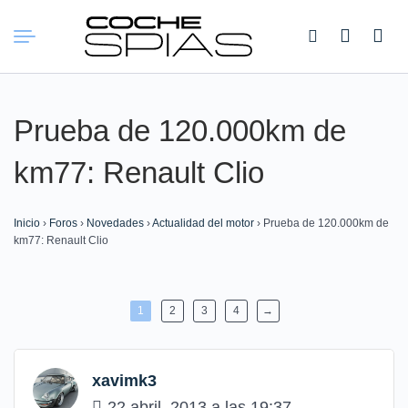
Buscar:
Prueba de 120.000km de
km77: Renault Clio
Inicio
›
Foros
›
Novedades
›
Actualidad del motor
›
Prueba de 120.000km de
km77: Renault Clio
1
2
3
4
→
xavimk3
22 abril, 2013 a las 19:37