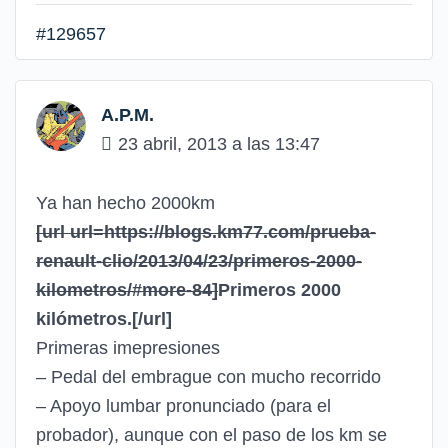
#129657
A.P.M.
23 abril, 2013 a las 13:47
Ya han hecho 2000km
[url url=https://blogs.km77.com/prueba-
renault-clio/2013/04/23/primeros-2000-
kilometros/#more-84]
Primeros 2000
kilómetros.
[/url]
Primeras imepresiones
– Pedal del embrague con mucho recorrido
– Apoyo lumbar pronunciado (para el
probador), aunque con el paso de los km se