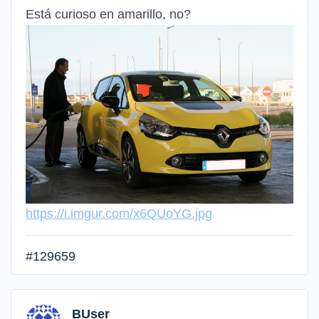
Está curioso en amarillo, no?
https://i.imgur.com/x6QUoYG.jpg
#129659
BUser