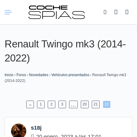
Buscar:
Renault Twingo mk3 (2014-
2022)
Inicio
›
Foros
›
Novedades
›
Vehículos presentados
›
Renault Twingo mk3
(2014-2022)
…
←
1
2
3
20
21
22
s18j
20 enero, 2023 a las 17:01