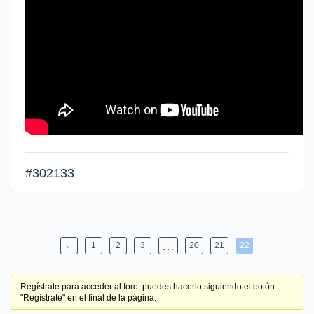
#302133
…
←
1
2
3
20
21
22
Regístrate para acceder al foro, puedes hacerlo siguiendo el botón
"Regístrate" en el final de la página.