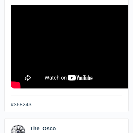
#368243
The_Osco