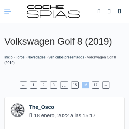
Buscar:
Volkswagen Golf 8 (2019)
Inicio
›
Foros
›
Novedades
›
Vehículos presentados
›
Volkswagen Golf 8
(2019)
…
←
1
2
3
15
16
17
→
The_Osco
18 enero, 2022 a las 15:17