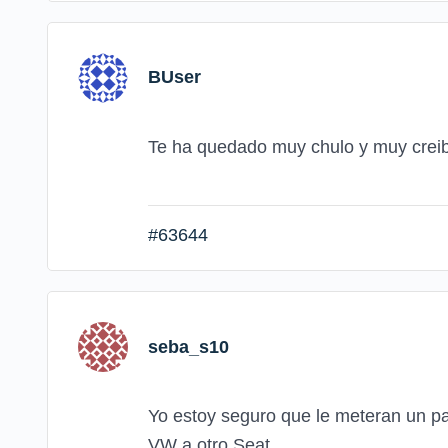
BUser
Te ha quedado muy chulo y muy creib
#63644
seba_s10
Yo estoy seguro que le meteran un p
VW a otro Seat.