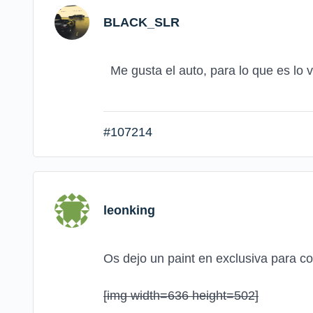
BLACK_SLR
Me gusta el auto, para lo que es lo v
#107214
leonking
Os dejo un paint en exclusiva para c
[img width=636 height=502]