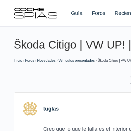
Guía
Foros
Recien
Škoda Citigo | VW UP! 
Buscar:
Inicio
›
Foros
›
Novedades
›
Vehículos presentados
›
Škoda Citigo | VW U
tuglas
Creo que lo que le falla es el interio