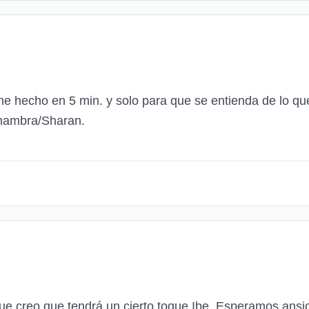
 he hecho en 5 min. y solo para que se entienda de lo qu
Alhambra/Sharan.
ue creo que tendrá un cierto toque Ibe. Esperamos ansio