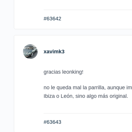
#63642
xavimk3
gracias leonking!
no le queda mal la parrilla, aunque i
Ibiza o León, sino algo más original.
#63643