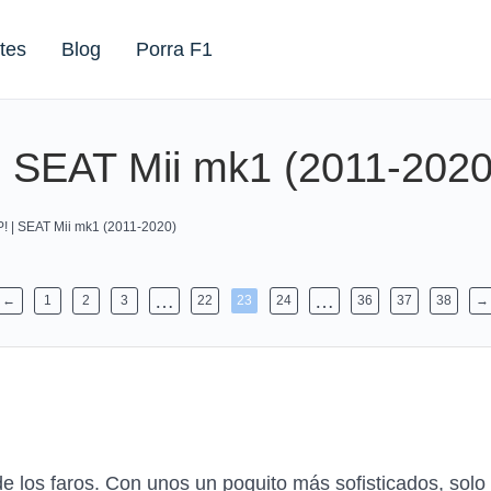
tes
Blog
Porra F1
| SEAT Mii mk1 (2011-2020
P! | SEAT Mii mk1 (2011-2020)
…
…
←
1
2
3
22
23
24
36
37
38
→
r de los faros. Con unos un poquito más sofisticados, sol