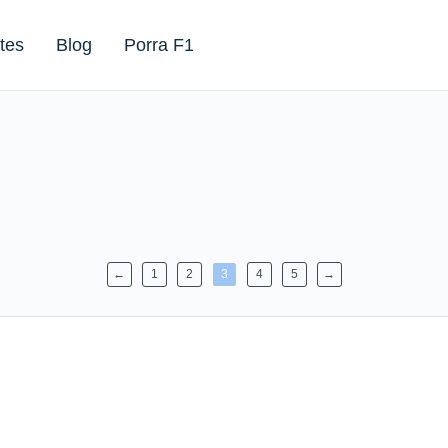
tes
Blog
Porra F1
←
1
2
3
4
5
→