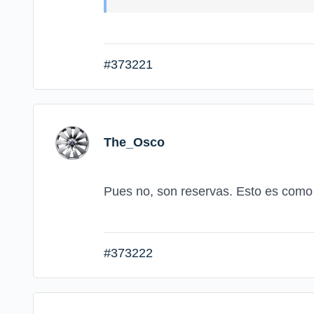
#373221
The_Osco
Pues no, son reservas. Esto es como l
#373222