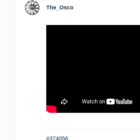
The_Osco
#374056