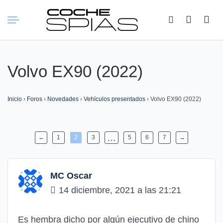
Buscar:
Volvo EX90 (2022)
Inicio
›
Foros
›
Novedades
›
Vehículos presentados
›
Volvo EX90 (2022)
…
←
1
2
3
5
6
7
→
MC Oscar
14 diciembre, 2021 a las 21:21
Es hembra dicho por algún ejecutivo de chino