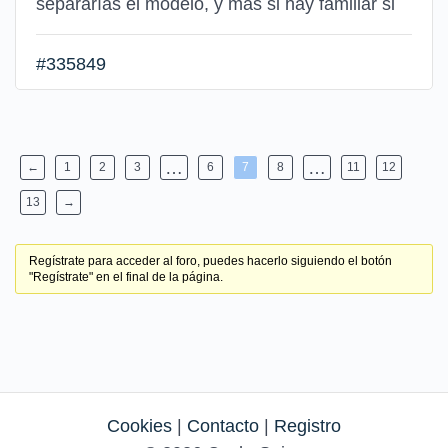
separarías el modelo, y más si hay familiar si
#335849
…
…
←
1
2
3
6
7
8
11
12
13
→
Regístrate para acceder al foro, puedes hacerlo siguiendo el botón
"Regístrate" en el final de la página.
Cookies
|
Contacto
|
Registro