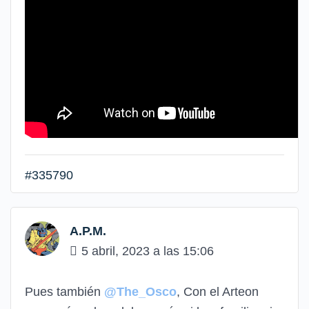
#335790
A.P.M.
5 abril, 2023 a las 15:06
Pues también
@The_Osco
, Con el Arteon