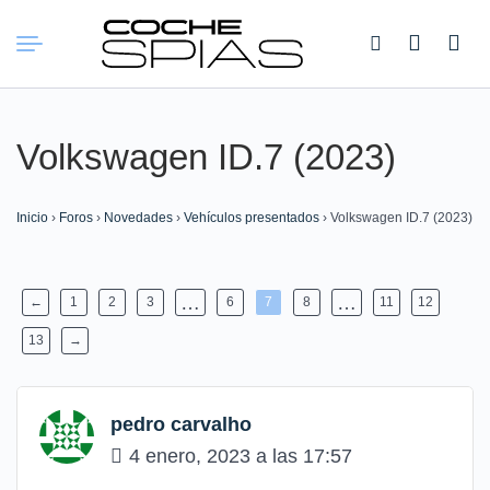
Buscar:
Volkswagen ID.7 (2023)
Inicio
›
Foros
›
Novedades
›
Vehículos presentados
›
Volkswagen ID.7 (2023)
…
…
←
1
2
3
6
7
8
11
12
13
→
pedro carvalho
4 enero, 2023 a las 17:57