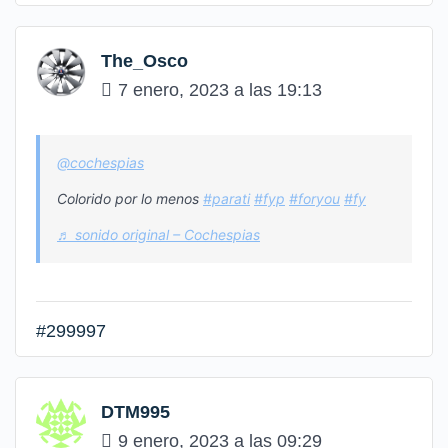
The_Osco
7 enero, 2023 a las 19:13
@cochespias
Colorido por lo menos
#parati
#fyp
#foryou
#fy
♬ sonido original – Cochespias
#299997
DTM995
9 enero, 2023 a las 09:29