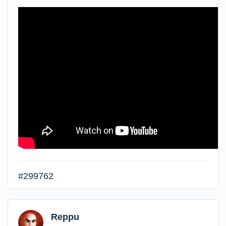
#299762
Reppu