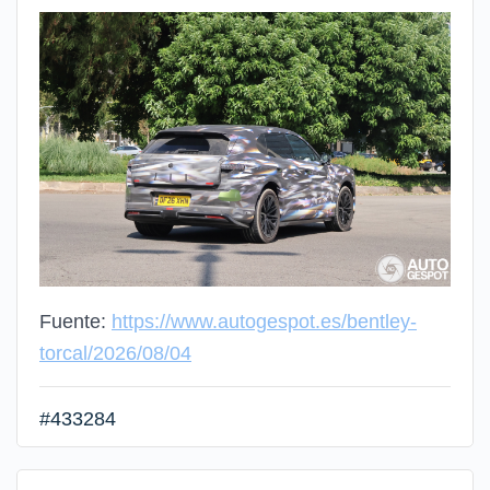
Fuente:
https://www.autogespot.es/bentley-
torcal/2026/08/04
#433284