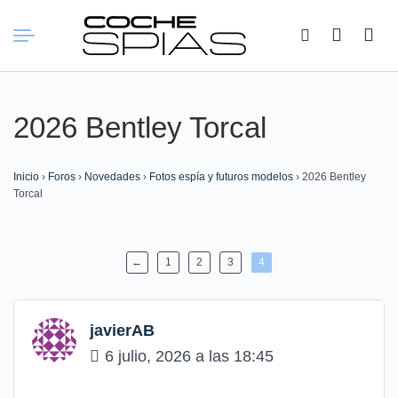
Buscar:
2026 Bentley Torcal
Inicio
›
Foros
›
Novedades
›
Fotos espía y futuros modelos
›
2026 Bentley
Torcal
←
1
2
3
4
javierAB
6 julio, 2026 a las 18:45