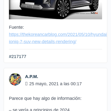
Fuente:
https://thekoreancarblog.com/2021/05/10/hyundai-
ioniq-7-suv-new-details-rendering/
#217177
A.P.M.
25 mayo, 2021 a las 00:17
Parece que hay algo de información:
– se vería a principios de 2024