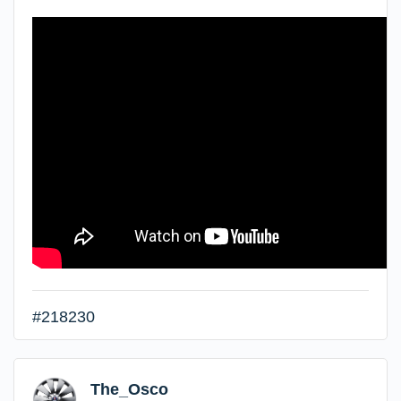
#218230
The_Osco