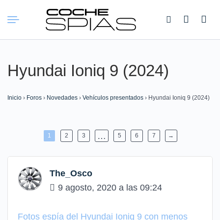
Buscar:
Hyundai Ioniq 9 (2024)
Inicio
›
Foros
›
Novedades
›
Vehículos presentados
›
Hyundai Ioniq 9 (2024)
…
1
2
3
5
6
7
→
The_Osco
9 agosto, 2020 a las 09:24
Fotos espía del Hyundai Ioniq 9 con menos