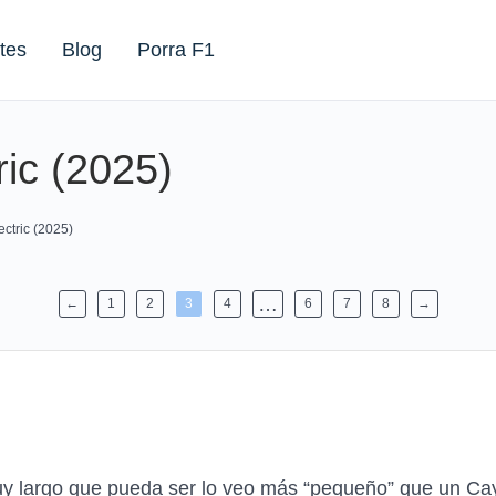
tes
Blog
Porra F1
ic (2025)
ctric (2025)
…
←
1
2
3
4
6
7
8
→
y largo que pueda ser lo veo más “pequeño” que un Caye