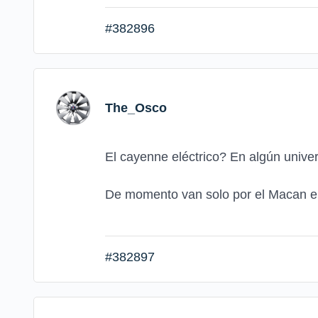
#382896
The_Osco
El cayenne eléctrico? En algún unive
De momento van solo por el Macan el
#382897