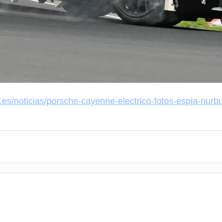
.es/noticias/porsche-cayenne-electrico-fotos-espia-nur