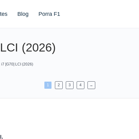
tes
Blog
Porra F1
 LCI (2026)
 i7 [G70] LCI (2026)
1
2
3
4
→
I.