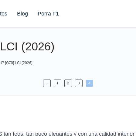
tes
Blog
Porra F1
 LCI (2026)
 i7 [G70] LCI (2026)
←
1
2
3
4
 tan feos, tan poco elegantes y con una calidad interio