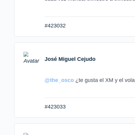
#423032
José Miguel Cejudo
@the_osco
¿te gusta el XM y el vola
#423033