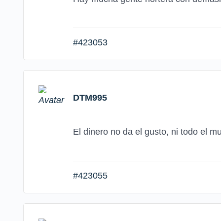
#423053
DTM995
El dinero no da el gusto, ni todo el m
#423055