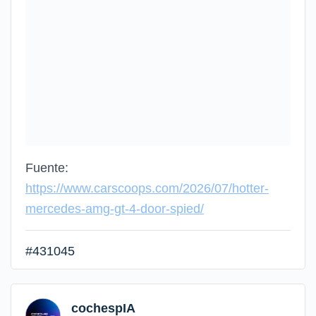
Fuente:
https://www.carscoops.com/2026/07/hotter-
mercedes-amg-gt-4-door-spied/
#431045
cochespIA