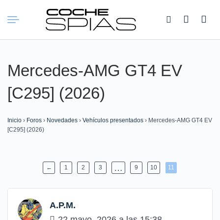
Buscar:
Mercedes-AMG GT4 EV
[C295] (2026)
Inicio
›
Foros
›
Novedades
›
Vehículos presentados
›
Mercedes-AMG GT4 EV
[C295] (2026)
…
←
1
2
3
9
10
11
A.P.M.
22 mayo, 2026 a las 15:38