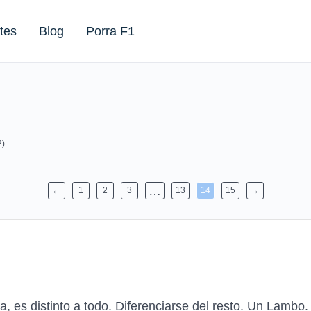
tes
Blog
Porra F1
2)
…
←
1
2
3
13
14
15
→
 es distinto a todo. Diferenciarse del resto. Un Lambo.