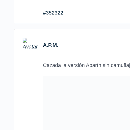
#352322
A.P.M.
Cazada la versión Abarth sin camufla