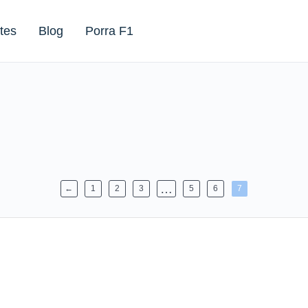
tes
Blog
Porra F1
…
←
1
2
3
5
6
7