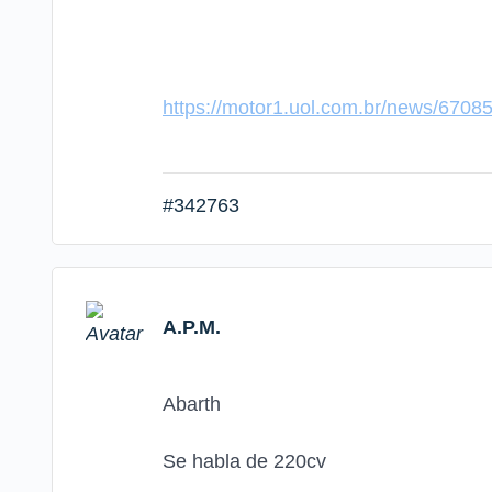
https://motor1.uol.com.br/news/670859
#342763
A.P.M.
Abarth
Se habla de 220cv