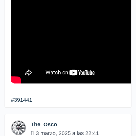
#391441
The_Osco
3 marzo, 2025 a las 22:41