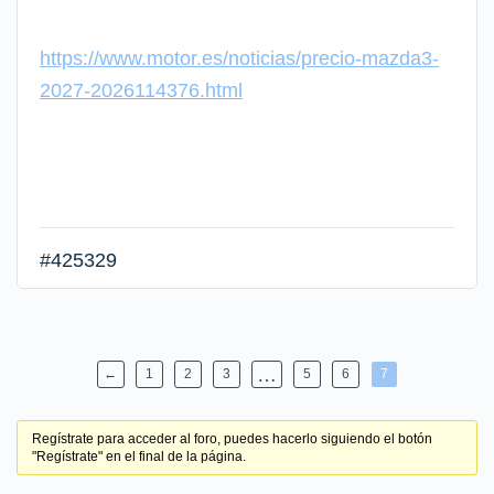
https://www.motor.es/noticias/precio-mazda3-
2027-2026114376.html
#425329
…
←
1
2
3
5
6
7
Regístrate para acceder al foro, puedes hacerlo siguiendo el botón
"Regístrate" en el final de la página.