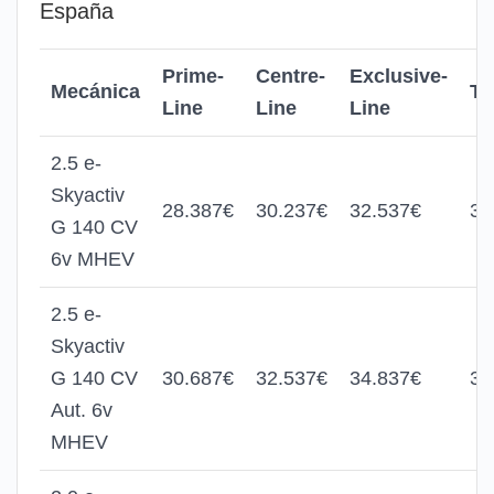
España
Prime-
Centre-
Exclusive-
Mecánica
Ta
Line
Line
Line
2.5 e-
Skyactiv
28.387€
30.237€
32.537€
34
G 140 CV
6v MHEV
2.5 e-
Skyactiv
G 140 CV
30.687€
32.537€
34.837€
36
Aut. 6v
MHEV