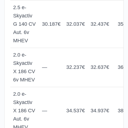
2.5 e-
Skyactiv
G 140 CV
30.187€
32.037€
32.437€
35.
Aut. 6v
MHEV
2.0 e-
Skyactiv
—
32.237€
32.637€
36.
X 186 CV
6v MHEV
2.0 e-
Skyactiv
X 186 CV
—
34.537€
34.937€
38.
Aut. 6v
MHEV