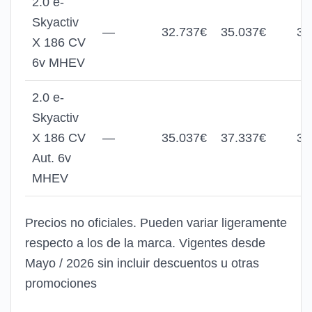
2.0 e-
Skyactiv
—
32.737€
35.037€
36
X 186 CV
6v MHEV
2.0 e-
Skyactiv
X 186 CV
—
35.037€
37.337€
39
Aut. 6v
MHEV
Precios no oficiales. Pueden variar ligeramente
respecto a los de la marca. Vigentes desde
Mayo / 2026 sin incluir descuentos u otras
promociones