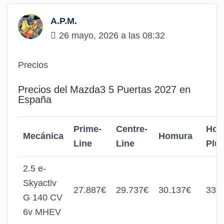
A.P.M.
26 mayo, 2026 a las 08:32
Precios
Precios del Mazda3 5 Puertas 2027 en
España
Prime-
Centre-
Hom
Mecánica
Homura
Line
Line
Plu
2.5 e-
Skyactiv
27.887€
29.737€
30.137€
33.
G 140 CV
6v MHEV