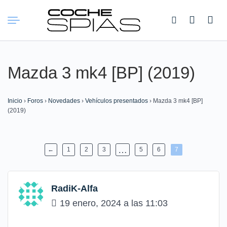
Buscar:
Mazda 3 mk4 [BP] (2019)
Inicio
›
Foros
›
Novedades
›
Vehículos presentados
›
Mazda 3 mk4 [BP]
(2019)
…
←
1
2
3
5
6
7
RadiK-Alfa
19 enero, 2024 a las 11:03