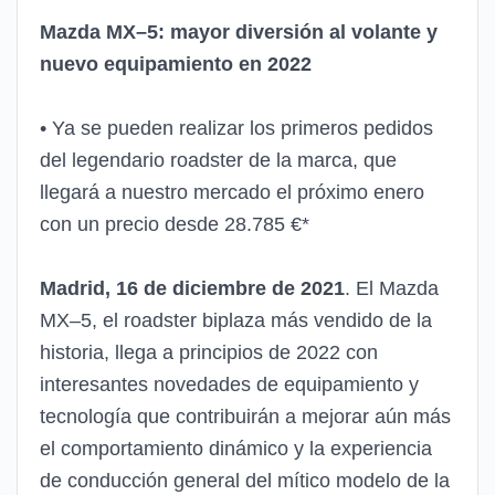
Mazda
M
X
–
5
:
mayor diversión
al volante
y
nuevo equipamiento
en
2022
•
Ya se pueden realizar los primeros pedidos
del
legendario roadster
de la marca, que
llegará a nuestro mercado el próximo enero
con un precio desde
2
8
.
785
€*
Madrid,
16 de diciembre
de 2021
.
El Mazda
M
X
–
5, el
roadster biplaza
más vendido de
la
historia
,
llega
a principios de
2022 con
interesantes novedades de equipamiento y
tecnología que contribuirán
a mejorar aún más
el comportamiento dinámico y la experienci
a
de conducción general del mítico
modelo de la