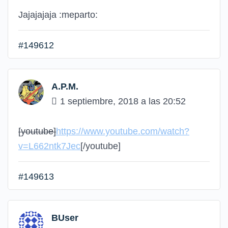
Jajajajaja
:meparto:
#149612
A.P.M.
1 septiembre, 2018 a las 20:52
[youtube]
https://www.youtube.com/watch?
v=L662ntk7Jec
[/youtube]
#149613
BUser