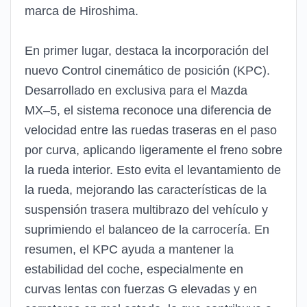
marca de Hiroshima.
En primer lugar, destaca la incorporación del
nuevo
Control cinemático de posición (KPC)
.
De
sarrollado
en exclusiva para el Mazda
MX
–
5, e
l sistema reconoce una diferencia de
velocidad entre las ruedas
traseras en
el paso
por curva
, aplicando ligeramente
e
l
freno sobre
la rueda interior. Esto evita el
levantamiento
de
la rueda
, mejorando las características de la
suspensión trasera multibraz
o del
vehículo
y
suprimiendo el balanceo de la carrocería. En
resumen, el KPC
ayuda a mantener la
estabilidad del coche
, especialmente en
curvas
lentas
con fuerzas G elevadas y en