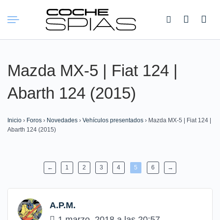
Buscar:
Mazda MX-5 | Fiat 124 |
Abarth 124 (2015)
Inicio
›
Foros
›
Novedades
›
Vehículos presentados
›
Mazda MX-5 | Fiat 124 |
Abarth 124 (2015)
←
1
2
3
4
5
6
→
A.P.M.
1 marzo, 2018 a las 20:57