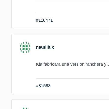
#118471
nautiliux
Kia fabricara una version ranchera y
#81588