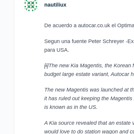
nautiliux
De acuerdo a autocar.co.uk el Optim
Segun una fuente Peter Schreyer -Ex 
para USA.
[i]
The new Kia Magentis, the Korean f
budget large estate variant, Autocar 
The new Magentis was launched at the 
it has ruled out keeping the Magentis
is known as in the US.
A Kia source revealed that an estate v
would love to do station wagon and c