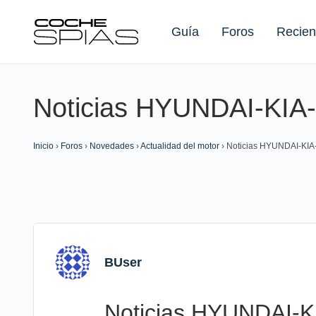
Guía
Foros
Recien
Noticias HYUNDAI-KI
Buscar:
Inicio
›
Foros
›
Novedades
›
Actualidad del motor
›
Noticias HYUNDAI-KI
BUser
Noticias HYUNDAI-