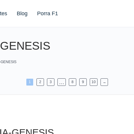
tes
Blog
Porra F1
A-GENESIS
A-GENESIS
…
1
2
3
8
9
10
→
KIA-GENESIS