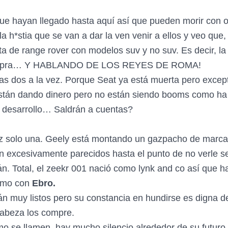
que hayan llegado hasta aquí así que pueden morir con o
la h*stia que se van a dar la ven venir a ellos y veo que
a de range rover con modelos suv y no suv. Es decir, la 
a Cupra… Y HABLANDO DE LOS REYES DE ROMA!
 las dos a la vez. Porque Seat ya está muerta pero excep
stán dando dinero pero no están siendo booms como ha s
 desarrollo… Saldrán a cuentas?
z solo una. Geely está montando un gazpacho de marcas
n excesivamente parecidos hasta el punto de no verle se
. Total, el zeekr 001 nació como lynk and co así que hac
ismo con
Ebro.
rán muy listos pero su constancia en hundirse es digna 
cabeza los compre.
mo se llamen, hay mucho silencio alrededor de su futuro