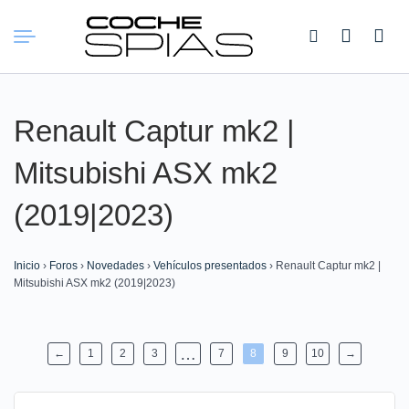
Buscar:
Renault Captur mk2 |
Mitsubishi ASX mk2
(2019|2023)
Inicio
›
Foros
›
Novedades
›
Vehículos presentados
›
Renault Captur mk2 |
Mitsubishi ASX mk2 (2019|2023)
…
←
1
2
3
7
8
9
10
→