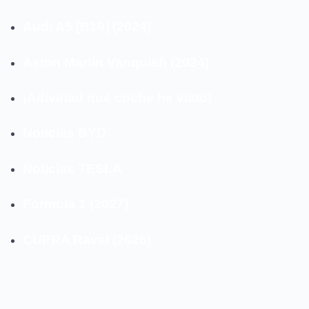
Audi A5 [B10] (2024)
Aston Martin Vanquish (2024)
¡Adivinad qué coche he visto!
Noticias BYD
Noticias TESLA
Formula 1 (2027)
CUPRA Raval (2026)