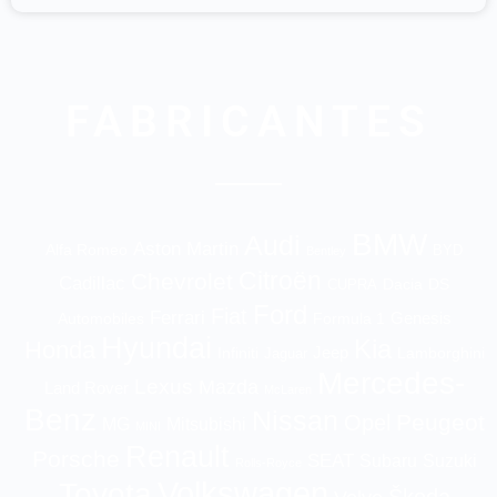
FABRICANTES
BMW
Audi
Aston Martin
Alfa Romeo
BYD
Bentley
Citroën
Chevrolet
Cadillac
Dacia
DS
CUPRA
Ford
Fiat
Ferrari
Genesis
Automobiles
Formula 1
Hyundai
Kia
Honda
Jeep
Infiniti
Jaguar
Lamborghini
Mercedes-
Lexus
Mazda
Land Rover
McLaren
Benz
Nissan
Peugeot
Opel
MG
Mitsubishi
MINI
Renault
Porsche
SEAT
Suzuki
Subaru
Rolls-Royce
Volkswagen
Toyota