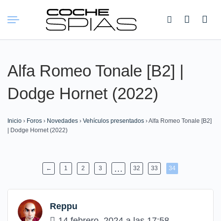
Buscar:
Alfa Romeo Tonale [B2] |
Dodge Hornet (2022)
Inicio
›
Foros
›
Novedades
›
Vehículos presentados
›
Alfa Romeo Tonale [B2]
| Dodge Hornet (2022)
…
←
1
2
3
32
33
34
Reppu
14 febrero, 2024 a las 17:58