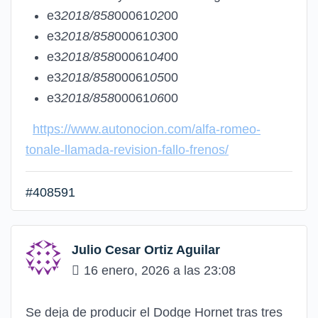
e3
2018/858
00061
02
00
e3
2018/858
00061
03
00
e3
2018/858
00061
04
00
e3
2018/858
00061
05
00
e3
2018/858
00061
06
00
https://www.autonocion.com/alfa-romeo-
tonale-llamada-revision-fallo-frenos/
#408591
Julio Cesar Ortiz Aguilar
16 enero, 2026 a las 23:08
Se deja de producir el Dodge Hornet tras tres