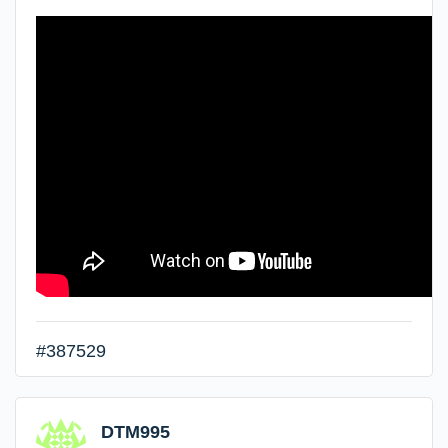
#387529
DTM995