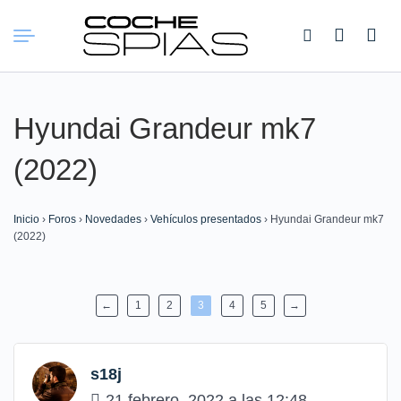
Buscar:
Hyundai Grandeur mk7
(2022)
Inicio
›
Foros
›
Novedades
›
Vehículos presentados
›
Hyundai Grandeur mk7
(2022)
←
1
2
3
4
5
→
s18j
21 febrero, 2022 a las 12:48