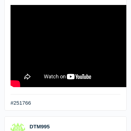
#251766
DTM995