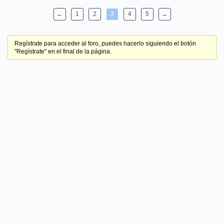
←
1
2
3
4
5
→
Regístrate para acceder al foro, puedes hacerlo siguiendo el botón
"Regístrate" en el final de la página.