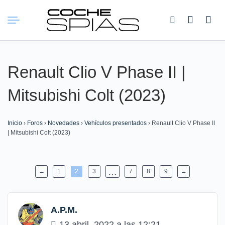
Buscar:
Renault Clio V Phase II |
Mitsubishi Colt (2023)
Inicio
›
Foros
›
Novedades
›
Vehículos presentados
›
Renault Clio V Phase II
| Mitsubishi Colt (2023)
…
←
1
2
3
7
8
9
→
A.P.M.
13 abril, 2022 a las 12:21