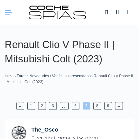
Buscar:
Renault Clio V Phase II |
Mitsubishi Colt (2023)
Inicio
›
Foros
›
Novedades
›
Vehículos presentados
›
Renault Clio V Phase II
| Mitsubishi Colt (2023)
…
←
1
2
3
6
7
8
9
→
The_Osco
21 abril, 2023 a las 09:41