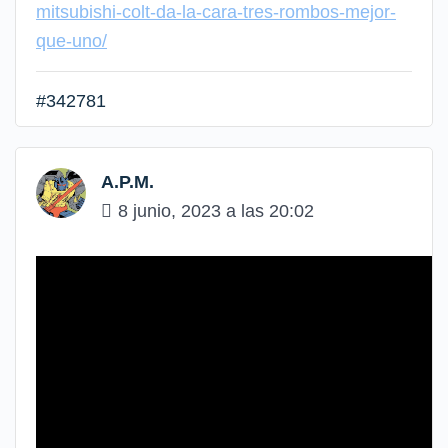
mitsubishi-colt-da-la-cara-tres-rombos-mejor-
que-uno/
#342781
A.P.M.
8 junio, 2023 a las 20:02